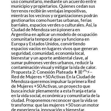
uso comunitario, mediante un acuerdo entre
municipio y propietarios. Quienes cedan sus
terrenos recibirán ventajas impositivas,
mientras los vecinos y organizaciones podrán
gestionarlos como huertas urbanas, ferias
barriales, espacios verdes o culturales. Así, la
Ciudad de Mendoza será pionera en
Argentina en aplicar un modelo de ocupación
comunitaria temporal que ya funciona en
Europa y Estados Unidos, convirtiendo
espacios vacíos en lugares vivos que generan
seguridad, comunidad, economía local,
bienestar y un aporte ambiental clave, al
sumar pulmones verdes urbanos, reducir la
contaminación visual y mitigar la isla de calor.
Propuesta 2: Conexión Plateada 👩🏼‍🦳⚡–
Red de Mujeres +50 Activas En la Ciudad de
Mendoza queremos impulsar la primera Red
de Mujeres +50 Activas, un proyecto que
busca incluir plenamente a esta franja etaria
en la vida social, económica y comunitaria de la
ciudad. Proponemos reconocer que la vida se
transforma: que las mujeres +50 son un motor
de experiencia, innovación y bienestar,