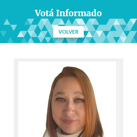
Votá Informado
VOLVER